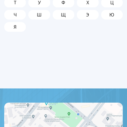
Т
У
Ф
Х
Ц
Ч
Ш
Щ
Э
Ю
Я