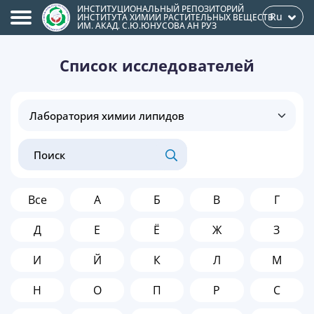
ИНСТИТУЦИОНАЛЬНЫЙ РЕПОЗИТОРИЙ
Ru
ИНСТИТУТА ХИМИИ РАСТИТЕЛЬНЫХ ВЕЩЕСТВ
ИМ. АКАД. С.Ю.ЮНУСОВА АН РУЗ
Список исследователей
Все
А
Б
В
Г
Д
Е
Ё
Ж
З
И
Й
К
Л
М
Н
О
П
Р
С