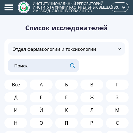
ИНСТИТУЦИОНАЛЬНЫЙ РЕПОЗИТОРИЙ
Ru
ИНСТИТУТА ХИМИИ РАСТИТЕЛЬНЫХ ВЕЩЕСТВ
ИМ. АКАД. С.Ю.ЮНУСОВА АН РУЗ
Список исследователей
Все
А
Б
В
Г
Д
Е
Ё
Ж
З
И
Й
К
Л
М
Н
О
П
Р
С