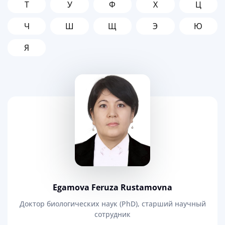
Т
У
Ф
Х
Ц
Ч
Ш
Щ
Э
Ю
Я
Egamova Feruza Rustamovna
Доктор биологических наук (PhD), старший научный
сотрудник