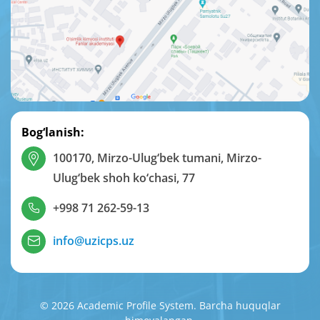
Bog‘lanish:
100170, Mirzo-Ulug‘bek tumani, Mirzo-
Ulug‘bek shoh ko‘chasi, 77
+998 71 262-59-13
info@uzicps.uz
© 2026 Academic Profile System. Barcha huquqlar