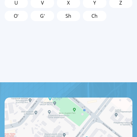
U
V
X
Y
Z
Oʻ
Gʻ
Sh
Ch