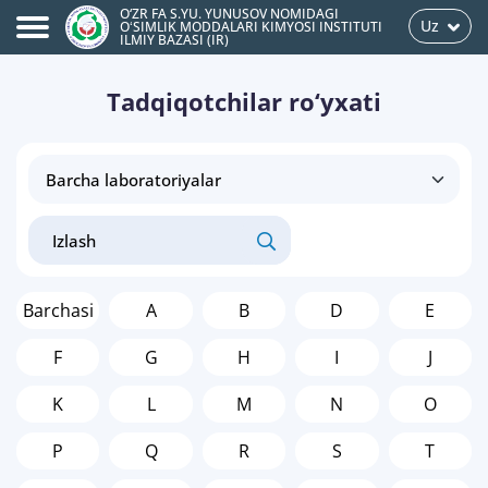
O‘ZR FA S.YU. YUNUSOV NOMIDAGI
Uz
OʻSIMLIK MODDALARI KIMYOSI INSTITUTI
ILMIY BAZASI (IR)
Tadqiqotchilar ro‘yxati
Barchasi
A
B
D
E
F
G
H
I
J
K
L
M
N
O
P
Q
R
S
T