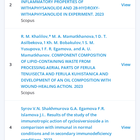
INFLAMMATORY PROPERTIES OF
2
View
WITHAPHYSANOLIDE AND 28-HYDROXY-
WITHAPHYSANOLIDE IN EXPERIMENT. 2023
Scopus
R. M. Khalilov,* M. A. Mamatkhanova,1 D. T.
Asilbekova,1 Kh. M. Bobakulov,1 S. M.
Yusupova,1 F. R. Egamova, and A. U.
Mamatkhanov. COMPONENT COMPOSITION
OF LIPID-CONTAINING WASTE FROM
3
View
PROCESSING AERIAL PARTS OF FERULA
TENUISECTA AND FERULA KUHISTANICA AND
DEVELOPMENT OF AN OIL COMPOSITION WITH
WOUND-HEALING ACTION. 2023
Scopus
Syrov V.N. Shakhmurova G.A. Egamova F.R.
Islamova J.I.. Results of the study of the
immunotropic action of cyclosiversioside a in
4
comparison with immunal in normal
View
conditions and in secondary immunodeficiency
conditions. 2023