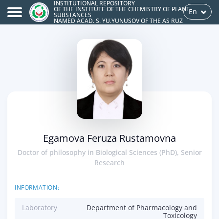
INSTITUTIONAL REPOSITORY
OF THE INSTITUTE OF THE CHEMISTRY OF PLANT
En
SUBSTANCES
NAMED ACAD. S. YU.YUNUSOV OF THE AS RUZ
Egamova Feruza Rustamovna
Doctor of philosophy in Biological Sciences (PhD), Senior
Research
INFORMATION:
Laboratory
Department of Pharmacology and
Toxicology