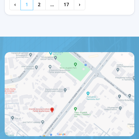
‹
1
2
...
17
›