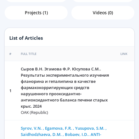
Projects (1)
Videos (0)
List of Articles
#
FULL TITLE
LINK
Сыров В.Н. Эгамова Ф.Р. Юсупова С.М..
Результаты экспериментального изучения
фланорина и гепалипина в качестве
фармакокорригирующих средств
1
нарушенного прооксидантно-
антиоксидантного баланса печени старых
крыс. 2024
OAK (Republic)
Syrov, V.N. , Egamova, F.R. , Yusupova, S.M. ,
Saidhodzhaeva, D.M. , Bobaev, I.D.. ANTI-