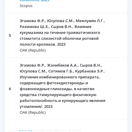
Scopus
Эгамова Ф.Р., Юсупова С.М., Межлумян Л.Г.,
Рахимова Ш.Х., Сыров В.Н.. Влияние
кукумазима на течение травматического
5
стоматита слизистой оболочки ротовой
полости кроликов. 2023
OAK (Republic)
Эгамова Ф.Р., Жанибеков А.А., Сыров В.Н.,
Юсупова С.М., Сотимов Г.Б., Курбанова Э.Р..
Изучение комбинированного препарата,
содержащего фитоэкдистероиды и
6
флавоноидные гликозиды, в качестве
средства стимулирующего физическую
работоспособность и купирующего явления
утомления/. 2023
OAK (Republic)