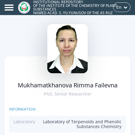
INSTITUTIONAL REPOSITORY
OF THE INSTITUTE OF THE CHEMISTRY OF PLANT
En
SUBSTANCES
NAMED ACAD. S. YU.YUNUSOV OF THE AS RUZ
Mukhamatkhanova Rimma Failevna
PhD, Senior Researcher
INFORMATION:
Laboratory
Laboratory of Terpenoids and Phenolic
Substances Chemistry