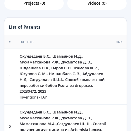
Projects (0)
Videos (0)
List of Patents
#
FULL TITLE
LINK
Охундедаев Б.С., Шамьянов И.Д.,
Мухаматханова Р.Ф., Дусматова Д. Э.,
Юлдашева Н.К.,Сыров В.Н, Эгамова Ф.Р.,
Юсупова С. М., Нишанбаев С. З., Абдуллаев
1
Н.Д., Сагдуллаев Ш.Ш.. Способ комплексной
переработки бобов Psoralea drupacea.
20230472. 2023
Inventions - IAP
Охундедаев Б.С., Шамьянов И.Д.,
Мухаматханова Р.Ф., Дусматова Д. Э.,
Маматханова М.А.,Сагдуллаев Ш.Ш.. Способ
2
получения аустрицина из Artemisia juncea.