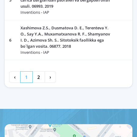
5
carica barglaridan psoralen va bergapten olish
usuli. 06993. 2019
Inventions - IAP
Xashimova Z.S., Dusmatova D. E., Terenteva Y.
O., Say Y.A., Muxamatxanova R. F., Shamyanov
6
I. D., Azimova Sh. S.. Sitotoksik faollikka ega
bo`lgan vosita. 06877. 2018
Inventions - IAP
‹
1
2
›