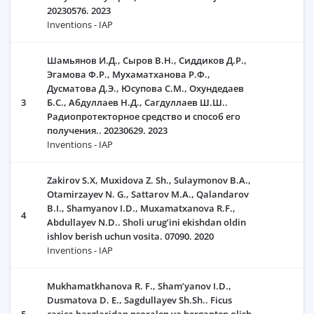
20230576. 2023
Inventions - IAP
Шамьянов И.Д., Сыров В.Н., Сиддиков Д.Р.,
Эгамова Ф.Р., Мухаматханова Р.Ф.,
Дусматова Д.Э., Юсупова С.М., Охундедаев
3
Б.С., Абдуллаев Н.Д., Сагдуллаев Ш.Ш..
Радиопротекторное средство и способ его
получения.. 20230629. 2023
Inventions - IAP
Zakirov S.X, Muxidova Z. Sh., Sulaymonov B.A.,
Otamirzayev N. G., Sattarov M.A., Qalandarov
B.I., Shamyanov I.D., Muxamatxanova R.F.,
4
Abdullayev N.D.. Sholi urug’ini ekishdan oldin
ishlov berish uchun vosita. 07090. 2020
Inventions - IAP
Mukhamatkhanova R. F., Sham’yanov I.D.,
Dusmatova D. E., Sagdullayev Sh.Sh.. Ficus