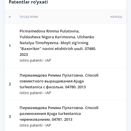
Patentlar ro‘yxati
#
TO‘LIQ NOMI
HAVOLA
Pirmamedova Rimma Pulatovna,
Yuldasheva Nigora Karimovna, Ulchenko
Natalya Timofeyevna. Moyli zig'irning
1
"Baxorikor" navini etishtirish usuli. 07480.
2023
Ixtiro patenti - IAP
Пирмамедова Римма Пулатовна. Способ
совместного выращивания Ajuga
2
turkestanica с фасолью. 04780. 2013
Ixtiro patenti - IAP
Пирмамедова Римма Пулатовна. Способ
размножения Ajuga turkestanica
3
черенкованием. 04781. 2013
Ixtiro patenti - IAP