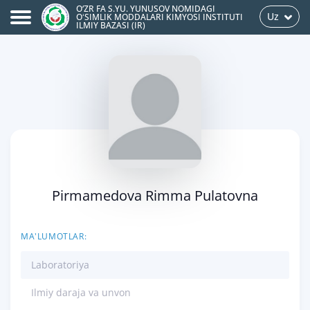
O‘ZR FA S.YU. YUNUSOV NOMIDAGI
Uz
OʻSIMLIK MODDALARI KIMYOSI INSTITUTI
ILMIY BAZASI (IR)
Pirmamedova Rimma Pulatovna
MA'LUMOTLAR:
Laboratoriya
Ilmiy daraja va unvon