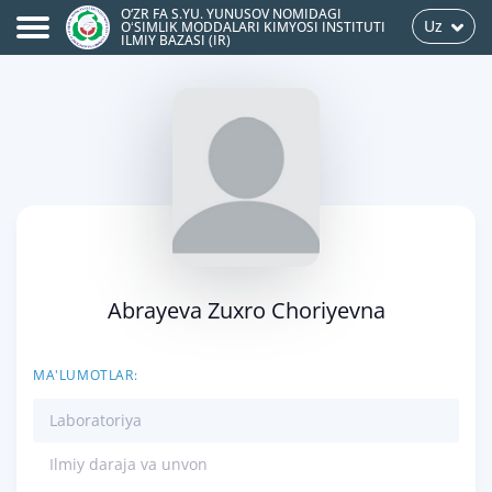
O‘ZR FA S.YU. YUNUSOV NOMIDAGI
Uz
OʻSIMLIK MODDALARI KIMYOSI INSTITUTI
ILMIY BAZASI (IR)
Abrayeva Zuxro Choriyevna
MA'LUMOTLAR:
Laboratoriya
Ilmiy daraja va unvon