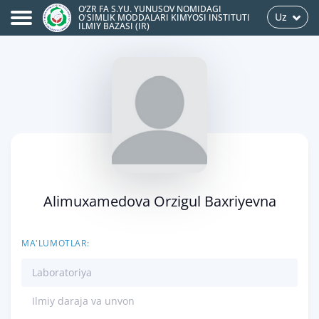
O‘ZR FA S.YU. YUNUSOV NOMIDAGI
Uz
OʻSIMLIK MODDALARI KIMYOSI INSTITUTI
ILMIY BAZASI (IR)
Alimuxamedova Orzigul Baxriyevna
MA'LUMOTLAR:
Laboratoriya
Ilmiy daraja va unvon