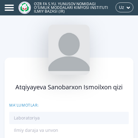
O‘ZR FA S.YU. YUNUSOV NOMIDAGI
Uz
OʻSIMLIK MODDALARI KIMYOSI INSTITUTI
ILMIY BAZASI (IR)
Atqiyayeva Sanobarxon Ismoilxon qizi
MA'LUMOTLAR:
Laboratoriya
Ilmiy daraja va unvon