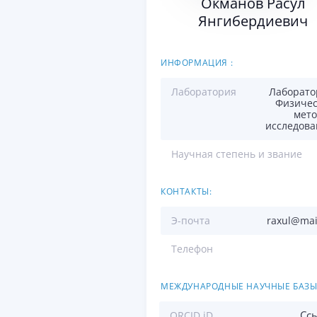
Окманов Расул
Янгибердиевич
ИНФОРМАЦИЯ :
Лаборатория
Лаборато
Физичес
мето
исследова
Научная степень и звание
КОНТАКТЫ:
Э-почта
raxul@mai
Телефон
МЕЖДУНАРОДНЫЕ НАУЧНЫЕ БАЗЫ
Сс
ORCID iD