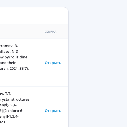
ССЫЛКА
arramov, B.
llaev, N.D.
ew pyrrolizidine
and their
Открыть
rch, 2024, 38(7):
v, T.T.
rystal structures
nyl)-5-[4-
-[(2-chloro-6-
Открыть
nyl]-1,3,4-
023