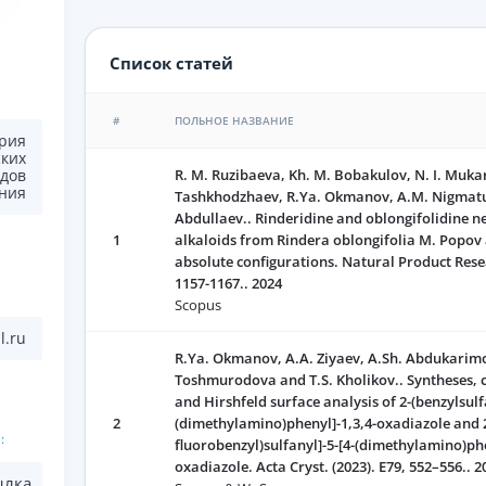
Список статей
#
ПОЛЬНОЕ НАЗВАНИЕ
рия
ких
R. M. Ruzibaeva, Kh. M. Bobakulov, N. I. Muk
дов
ния
Tashkhodzhaev, R.Ya. Okmanov, A.M. Nigmatu
Abdullaev.. Rinderidine and oblongifolidine n
1
alkaloids from Rindera oblongifolia M. Popov 
absolute configurations. Natural Product Resea
1157-1167.. 2024
Scopus
l.ru
R.Ya. Okmanov, A.A. Ziyaev, A.Sh. Abdukarimo
Toshmurodova and T.S. Kholikov.. Syntheses, c
and Hirshfeld surface analysis of 2-(benzylsulfa
2
(dimethylamino)phenyl]-1,3,4-oxadiazole and 2
:
fluorobenzyl)sulfanyl]-5-[4-(dimethylamino)phe
oxadiazole. Acta Cryst. (2023). E79, 552–556.. 2
ылка