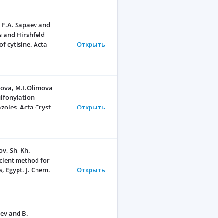
 F.A. Sapaev and
s and Hirshfeld
of cytisine. Acta
Открыть
ova, M.I.Olimova
ulfonylation
zoles. Acta Cryst.
Открыть
v, Sh. Kh.
icient method for
, Egypt. J. Chem.
Открыть
ev and B.