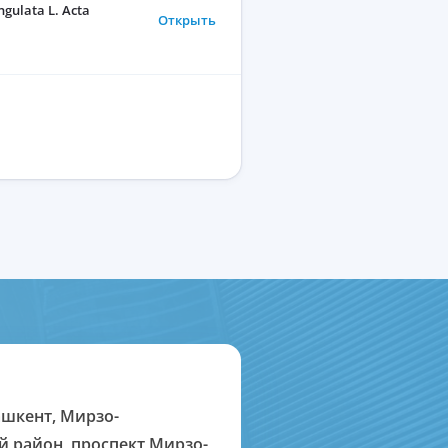
gulata L. Acta
Открыть
Ташкент, Мирзо-
й район, проспект Мирзо-