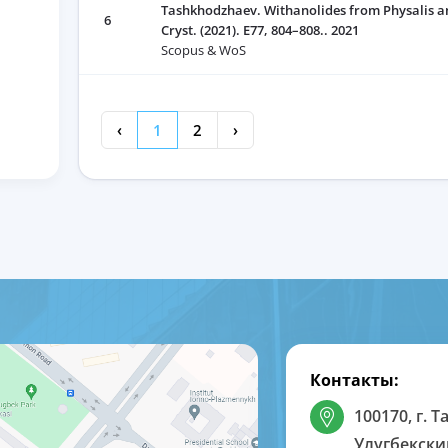
Tashkhodzhaev. Withanolides from Physalis an
6
Cryst. (2021). E77, 804–808.. 2021
Scopus & WoS
‹
1
2
›
Контакты:
100170, г. 
Улугбекски