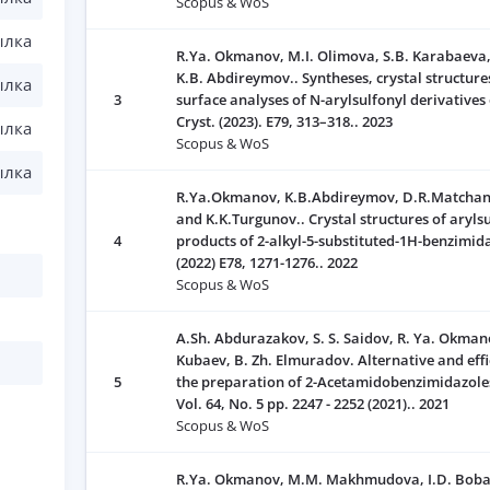
Scopus & WoS
ылка
R.Ya. Okmanov, M.I. Olimova, S.B. Karabaeva,
K.B. Abdireymov.. Syntheses, crystal structure
ылка
3
surface analyses of N-arylsulfonyl derivatives 
Cryst. (2023). E79, 313–318.. 2023
ылка
Scopus & WoS
ылка
R.Ya.Okmanov, K.B.Abdireymov, D.R.Matchan
and K.K.Turgunov.. Crystal structures of aryls
4
products of 2-alkyl-5-substituted-1H-benzimida
(2022) E78, 1271-1276.. 2022
Scopus & WoS
A.Sh. Abdurazakov, S. S. Saidov, R. Ya. Okmano
Kubaev, B. Zh. Elmuradov. Alternative and eff
5
the preparation of 2-Acetamidobenzimidazoles
Vol. 64, No. 5 pp. 2247 - 2252 (2021).. 2021
Scopus & WoS
R.Ya. Okmanov, M.M. Makhmudova, I.D. Boba