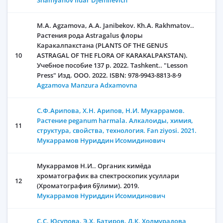
Shamyanov Ildar Djemilevich
M.A. Agzamova, А.А. Janibekov. Kh.A. Rakhmatov..
Растения рода Astragalus флоры
Каракалпакстана (PLANTS OF THE GENUS
10
ASTRAGAL OF THE FLORA OF KARAKALPAKSTAN).
Учебное пособие 137 p. 2022. Tashkent.. "Lesson
Press" Изд. ООО. 2022. ISBN: 978-9943-8813-8-9
Agzamova Manzura Adxamovna
C.Ф.Арипова, Х.Н. Арипов, Н.И. Мукаррамов.
Растение peganum harmala. Алкалоиды, химия,
11
структура, свойства, технология. Fan ziyosi. 2021.
Мукаррамов Нуриддин Исомидинович
Мукаррамов Н.И.. Органик кимёда
хроматографик ва спектроскопик усуллари
12
(Хроматография бўлими). 2019.
Мукаррамов Нуриддин Исомидинович
С.С. Юсупова, Э.Х. Батиров, Д.К. Холмурадова