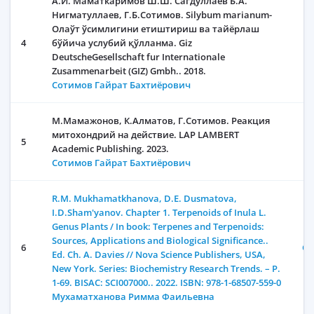
А.И. Маматкаримов Ш.Ш. Сагдуллаев Б.А.
Нигматуллаев, Г.Б.Сотимов. Silybum marianum-
Олаўт ўсимлигини етиштириш ва тайёрлаш
4
бўйича услубий қўлланма. Giz
DeutscheGesellschaft fur Internationale
Zusammenarbeit (GIZ) Gmbh.. 2018.
Сотимов Гайрат Бахтиёрович
М.Мамажонов, К.Алматов, Г.Сотимов. Реакция
митохондрий на действие. LAP LAMBERT
5
Academic Publishing. 2023.
Сотимов Гайрат Бахтиёрович
R.M. Mukhamatkhanova, D.E. Dusmatova,
I.D.Sham'yanov. Chapter 1. Terpenoids of Inula L.
Genus Plants / In book: Terpenes and Terpenoids:
Sources, Applications and Biological Significance..
6
От
Ed. Ch. A. Davies // Nova Science Publishers, USA,
New York. Series: Biochemistry Research Trends. – P.
1-69. BISAC: SCI007000.. 2022. ISBN: 978-1-68507-559-0
Мухаматханова Римма Фаильевна