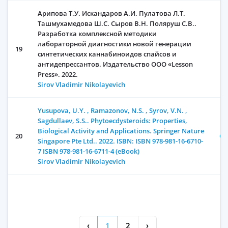
Арипова Т.У. Искандаров А.И. Пулатова Л.Т.
Ташмухамедова Ш.С. Сыров В.Н. Поляруш С.В..
Разработка комплексной методики
лабораторной диагностики новой генерации
19
синтетических каннабиноидов спайсов и
антидепрессантов. Издательство ООО «Lesson
Press». 2022.
Sirov Vladimir Nikolayevich
Yusupova, U.Y. , Ramazonov, N.S. , Syrov, V.N. ,
Sagdullaev, S.S.. Phytoecdysteroids: Properties,
Biological Activity and Applications. Springer Nature
20
От
Singapore Pte Ltd.. 2022. ISBN: ISBN 978-981-16-6710-
7 ISBN 978-981-16-6711-4 (eBook)
Sirov Vladimir Nikolayevich
‹
1
2
›