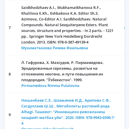
Saidkhodzhaev A.I., Mukhamatkhanova R.F.,
Khalilova E.Kh., Eshbakova K.A. Editor Sh.S.
Azimova, Co-Editor A.I. Saidkhodzhaev. Natural
Compounds. Natural Sesquiterpene Esters. Plant
7
От
sources, structure and properties. - In 2 parts. - 1221
pp.. Springer New York Heidelberg Dordrecht
London. 2013. ISBN: 978-0-387-49139-4
Мухаматханова Римма Фаильевна
Л. Гафурова, Х. Махсудов, Р. Пирмамедова.
Эродированные сероземы, развитые на
8
отложениях неогена, и пути повышения их
плодородия. "Ўзбекистон". 1999.
Pirmamedova Rimma Pulatovna
Нишанбаев С.З., Шамьянов И.Д., Арипова С.Ф.,
Сагдуллаев Ш.Ш.. Метаболиты растений рода
Alhagi. Ташкент: "Инновацион ривожланиш
9
нашриёт-матбаа уйи". 2020. ISBN: 978-9943-6596-7-
4