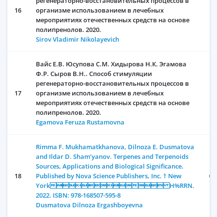
регенераторно-восстановительных процессов в
16
организме использованием в лечебных
мероприятиях отечественных средств на основе
полипренолов. 2020.
Sirov Vladimir Nikolayevich
Вайс Е.В. Юсупова С.М. Хидырова Н.К. Эгамова
Ф.Р. Сыров В.Н.. Способ стимуляции
регенераторно-восстановительных процессов в
17
организме использованием в лечебных
мероприятиях отечественных средств на основе
полипренолов. 2020.
Egamova Feruza Rustamovna
Rimma F. Mukhamatkhanova, Dilnoza E. Dusmatova
and Ildar D. Sham’yanov. Terpenes and Terpenoids
Sources, Applications and Biological Significance.
18
Published by Nova Science Publishers, Inc. † New
От
York H%RRN.
2022. ISBN: 978-168507-595-8
Dusmatova Dilnoza Ergashboyevna