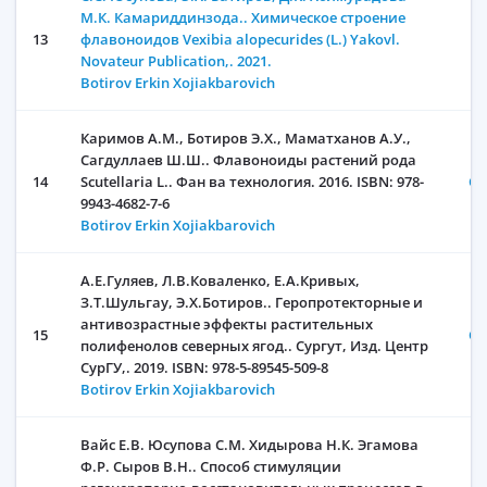
М.К. Камариддинзода.. Химическое строение
13
флавоноидов Vexibia alopecurides (L.) Yakovl.
Novateur Publication,. 2021.
Botirov Erkin Xojiakbarovich
Каримов А.М., Ботиров Э.Х., Маматханов А.У.,
Сагдуллаев Ш.Ш.. Флавоноиды растений рода
14
Scutellaria L.. Фан ва технология. 2016. ISBN: 978-
От
9943-4682-7-6
Botirov Erkin Xojiakbarovich
А.Е.Гуляев, Л.В.Коваленко, Е.А.Кривых,
З.Т.Шульгау, Э.Х.Ботиров.. Геропротекторные и
антивозрастные эффекты растительных
15
От
полифенолов северных ягод.. Сургут, Изд. Центр
СурГУ,. 2019. ISBN: 978-5-89545-509-8
Botirov Erkin Xojiakbarovich
Вайс Е.В. Юсупова С.М. Хидырова Н.К. Эгамова
Ф.Р. Сыров В.Н.. Способ стимуляции