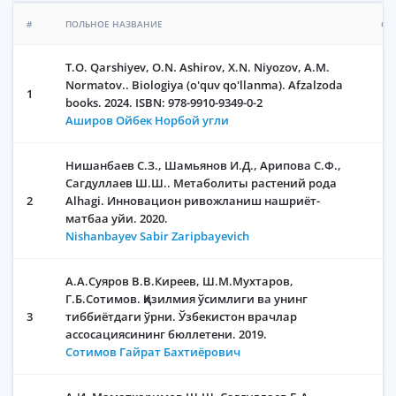
#
ПОЛЬНОЕ НАЗВАНИЕ
СС
T.O. Qarshiyev, O.N. Ashirov, X.N. Niyozov, A.M.
Normatov.. Biologiya (o'quv qo'llanma). Afzalzoda
1
books. 2024. ISBN: 978-9910-9349-0-2
Аширов Ойбек Норбой угли
Нишанбаев С.З., Шамьянов И.Д., Арипова С.Ф.,
Сагдуллаев Ш.Ш.. Метаболиты растений рода
2
Alhagi. Инновацион ривожланиш нашриёт-
матбаа уйи. 2020.
Nishanbayev Sabir Zaripbayevich
А.А.Суяров В.В.Киреев, Ш.М.Мухтаров,
Г.Б.Сотимов. Қизилмия ўсимлиги ва унинг
3
тиббиётдаги ўрни. Ўзбекистон врачлар
ассосациясининг бюллетени. 2019.
Сотимов Гайрат Бахтиёрович