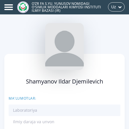
O‘ZR FA S.YU. YUNUSOV NOMIDAGI
Uz
OʻSIMLIK MODDALARI KIMYOSI INSTITUTI
ILMIY BAZASI (IR)
Shamyanov Ildar Djemilevich
MA'LUMOTLAR:
Laboratoriya
Ilmiy daraja va unvon