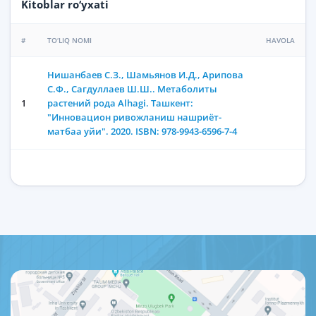
Kitoblar ro‘yxati
#
TO‘LIQ NOMI
HAVOLA
Нишанбаев С.З., Шамьянов И.Д., Арипова
С.Ф., Сагдуллаев Ш.Ш.. Метаболиты
1
растений рода Alhagi. Ташкент:
"Инновацион ривожланиш нашриёт-
матбаа уйи". 2020. ISBN: 978-9943-6596-7-4