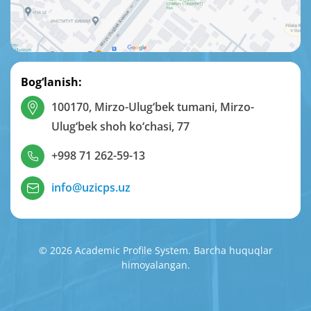
Bog‘lanish:
100170, Mirzo-Ulug‘bek tumani, Mirzo-
Ulug‘bek shoh ko‘chasi, 77
+998 71 262-59-13
info@uzicps.uz
© 2026 Academic Profile System. Barcha huquqlar
himoyalangan.