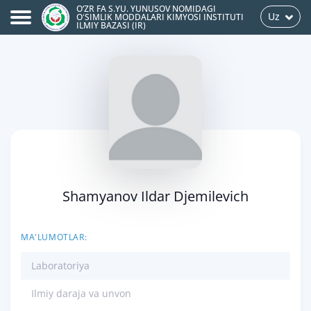
O‘ZR FA S.YU. YUNUSOV NOMIDAGI
Uz
OʻSIMLIK MODDALARI KIMYOSI INSTITUTI
ILMIY BAZASI (IR)
Shamyanov Ildar Djemilevich
MA'LUMOTLAR:
Laboratoriya
Ilmiy daraja va unvon