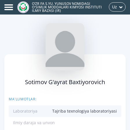
O‘ZR FA S.YU. YUNUSOV NOMIDAGI
Uz
OʻSIMLIK MODDALARI KIMYOSI INSTITUTI
ILMIY BAZASI (IR)
Sotimov G‘ayrat Baxtiyorovich
MA'LUMOTLAR:
Laboratoriya
Tajriba texnologiya laboratoriyasi
Ilmiy daraja va unvon