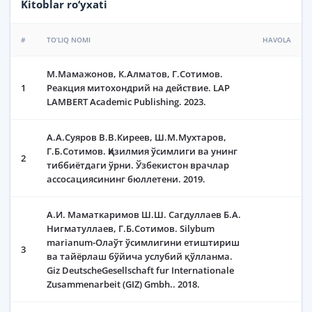
Kitoblar ro‘yxati
#
TO‘LIQ NOMI
HAVOLA
М.Мамажонов, К.Алматов, Г.Сотимов.
1
Реакция митохондрий на действие. LAP
LAMBERT Academic Publishing. 2023.
А.А.Суяров В.В.Киреев, Ш.М.Мухтаров,
Г.Б.Сотимов. Қизилмия ўсимлиги ва унинг
2
тиббиётдаги ўрни. Ўзбекистон врачлар
ассосациясининг бюллетени. 2019.
А.И. Маматкаримов Ш.Ш. Сагдуллаев Б.А.
Нигматуллаев, Г.Б.Сотимов. Silybum
marianum-Олаўт ўсимлигини етиштириш
3
ва тайёрлаш бўйича услубий қўлланма.
Giz DeutscheGesellschaft fur Internationale
Zusammenarbeit (GIZ) Gmbh.. 2018.