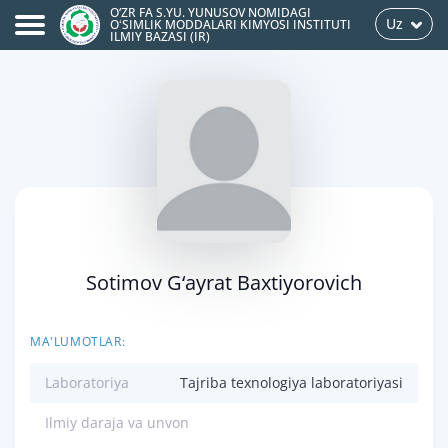
O‘ZR FA S.YU. YUNUSOV NOMIDAGI
Uz
OʻSIMLIK MODDALARI KIMYOSI INSTITUTI
ILMIY BAZASI (IR)
Sotimov G‘ayrat Baxtiyorovich
MA'LUMOTLAR:
Laboratoriya
Tajriba texnologiya laboratoriyasi
Ilmiy daraja va unvon