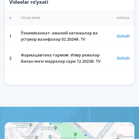
Videolar ro‘yxati
#
TO‘LIQ NOMI
HAVOLA
Ўзкимёсаноат: амалий натижалар ва
1
Ochish
устувор вазифалар 02.2024й. TV
Фармацевтика тармоғи: Илғор режалар
2
Ochish
билан янги марралар сари 12.2023й. ТV