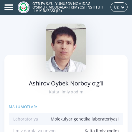
O‘ZR FA S.YU. YUNUSOV NOMIDAGI
Uz
OʻSIMLIK MODDALARI KIMYOSI INSTITUTI
ILMIY BAZASI (IR)
Ashirov Oybek Norboy o‘g‘li
Katta ilmiy xodim
MA'LUMOTLAR:
Laboratoriya
Molekulyar genetika laboratoriyasi
Ilmiy daraja va unvon
Katta ilmiy xodim