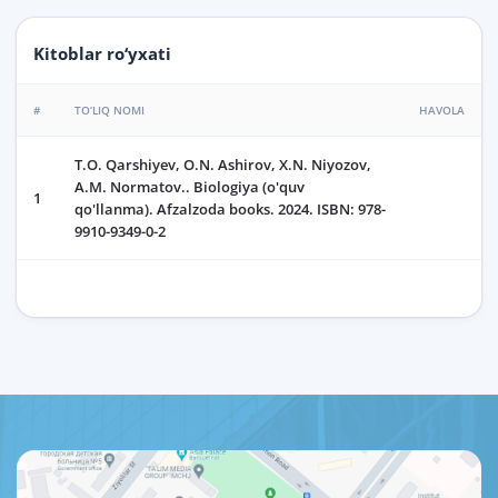
Kitoblar ro‘yxati
#
TO‘LIQ NOMI
HAVOLA
T.O. Qarshiyev, O.N. Ashirov, X.N. Niyozov,
A.M. Normatov.. Biologiya (o'quv
1
qo'llanma). Afzalzoda books. 2024. ISBN: 978-
9910-9349-0-2