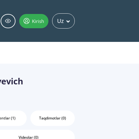
Uz
Kirish
yevich
ntlar (1)
Taqdimotlar (0)
Videolar (0)