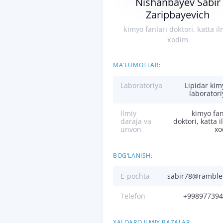
Nishanbayev Sabir
Zaripbayevich
kimyo fanlari doktori, katta il
xodim
MA'LUMOTLAR:
Laboratoriya
Lipidar kim
laboratori
Ilmiy
kimyo fan
daraja va
doktori, katta i
unvon
xo
BOG‘LANISH:
E-pochta
sabir78@ramble
Telefon
+998977394
XALQARO ILMIY BAZALAR: