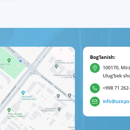
Bog‘lanish:
100170, Mir
Ulug‘bek sho
+998 71 262
info@uzicps