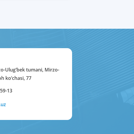
zo-Ulug‘bek tumani, Mirzo-
h ko‘chasi, 77
-59-13
.uz