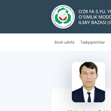
O‘ZR FA S.YU.
OʻSIMLIK MODD
ILMIY BAZASI (I
Bosh sahifa
Tadqiqotchilar