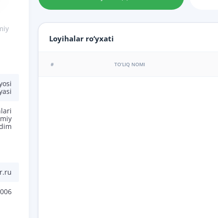
miy
Loyihalar ro‘yxati
#
TO‘LIQ NOMI
yosi
yasi
lari
lmiy
dim
r.ru
006