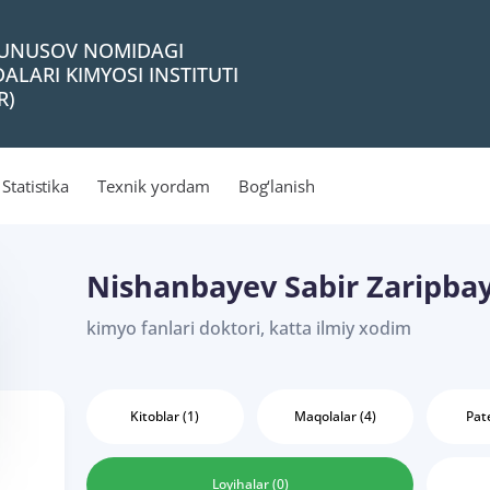
 YUNUSOV NOMIDAGI
ALARI KIMYOSI INSTITUTI
R)
Statistika
Texnik yordam
Bog‘lanish
Nishanbayev Sabir Zaripba
kimyo fanlari doktori, katta ilmiy xodim
Kitoblar (1)
Maqolalar (4)
Pate
Loyihalar (0)