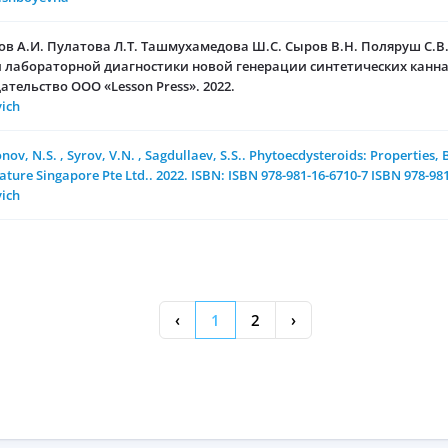
ов А.И. Пулатова Л.Т. Ташмухамедова Ш.С. Сыров В.Н. Поляруш С.В
 лабораторной диагностики новой генерации синтетических канн
ательство ООО «Lesson Press». 2022.
vich
v, N.S. , Syrov, V.N. , Sagdullaev, S.S.. Phytoecdysteroids: Properties, B
ature Singapore Pte Ltd.. 2022. ISBN: ISBN 978-981-16-6710-7 ISBN 978-98
vich
‹
1
2
›