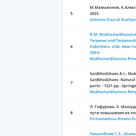
М.Мамажонов, К.Алмато
5
2023.
Sotimov G‘ayrat Baxtiyo
R.M. Mukhamatkhanova, D
Terpenes and Terpenoids:
6
Publishers, USA, New Yor
559-0
Mukhamatkhanova Rimm
Saidkhodzhaev A.I., Mukh
Saidkhodzhaev. Natural C
7
parts. - 1221 pp.. Sprin
Mukhamatkhanova Rimm
Л. Гафурова, Х. Махсу
8
пути повышения их пло
Pirmamedova Rimma Pu
Нишанбаев С.З., Шамья