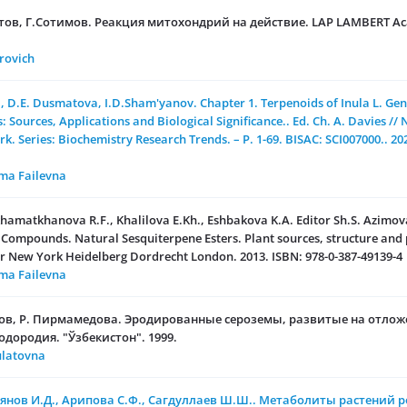
в, Г.Сотимов. Реакция митохондрий на действие. LAP LAMBERT Aca
rovich
.E. Dusmatova, I.D.Sham'yanov. Chapter 1. Terpenoids of Inula L. Genu
 Sources, Applications and Biological Significance.. Ed. Ch. A. Davies //
k. Series: Biochemistry Research Trends. – P. 1-69. BISAC: SCI007000.. 20
a Failevna
amatkhanova R.F., Khalilova E.Kh., Eshbakova K.A. Editor Sh.S. Azimova
ompounds. Natural Sesquiterpene Esters. Plant sources, structure and pr
ger New York Heidelberg Dordrecht London. 2013. ISBN: 978-0-387-49139-4
a Failevna
дов, Р. Пирмамедова. Эродированные сероземы, развитые на отложе
дородия. "Ўзбекистон". 1999.
latovna
нов И.Д., Арипова С.Ф., Сагдуллаев Ш.Ш.. Метаболиты растений ро