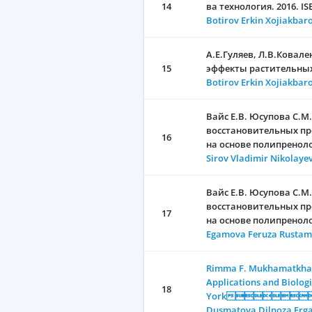
14
ва технология. 2016. IS
Botirov Erkin Xojiakbar
А.Е.Гуляев, Л.В.Ковал
15
эффекты растительных п
Botirov Erkin Xojiakbar
Вайс Е.В. Юсупова С.М
восстановительных пр
16
на основе полипреноло
Sirov Vladimir Nikolaye
Вайс Е.В. Юсупова С.М
восстановительных пр
17
на основе полипреноло
Egamova Feruza Rusta
Rimma F. Mukhamatkhano
Applications and Biologi
18
York
Dusmatova Dilnoza Erg