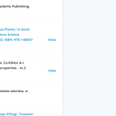
demic Publishing.
s Plants / In book:
 Nova Science
22. ISBN: 978-1-68507-
View
, Co-Editor A.I.
operties. - In 2
View
ниях неогена, и
да Alhagi. Ташкент: