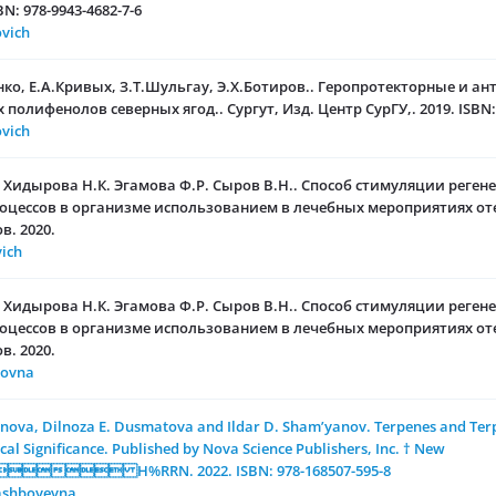
BN: 978-9943-4682-7-6
ovich
енко, Е.А.Кривых, З.Т.Шульгау, Э.Х.Ботиров.. Геропротекторные и а
олифенолов северных ягод.. Сургут, Изд. Центр СурГУ,. 2019. ISBN: 
ovich
. Хидырова Н.К. Эгамова Ф.Р. Сыров В.Н.. Способ стимуляции реген
оцессов в организме использованием в лечебных мероприятиях от
в. 2020.
vich
. Хидырова Н.К. Эгамова Ф.Р. Сыров В.Н.. Способ стимуляции реген
оцессов в организме использованием в лечебных мероприятиях от
в. 2020.
movna
va, Dilnoza E. Dusmatova and Ildar D. Sham’yanov. Terpenes and Terp
cal Significance. Published by Nova Science Publishers, Inc. † New
 H%RRN. 2022. ISBN: 978-168507-595-8
ashboyevna