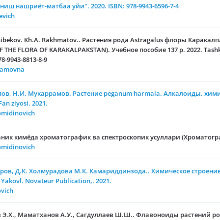
ш нашриёт-матбаа уйи". 2020. ISBN: 978-9943-6596-7-4
evich
nibekov. Kh.A. Rakhmatov.. Растения рода Astragalus флоры Каракал
THE FLORA OF KARAKALPAKSTAN). Учебное пособие 137 p. 2022. Tashke
78-9943-8813-8-9
xamovna
пов, Н.И. Мукаррамов. Растение peganum harmala. Алкалоиды, хими
an ziyosi. 2021.
omidinovich
ник кимёда хроматографик ва спектроскопик усуллари (Хроматогра
omidinovich
тиров, Д.К. Холмурадова М.К. Камариддинзода.. Химическое строен
) Yakovl. Novateur Publication,. 2021.
ovich
 Э.Х., Маматханов А.У., Сагдуллаев Ш.Ш.. Флавоноиды растений рода