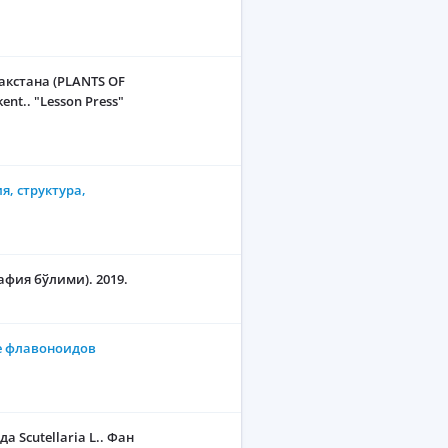
пакстана (PLANTS OF
nt.. "Lesson Press"
я, структура,
фия бўлими). 2019.
ие флавоноидов
 Scutellaria L.. Фан