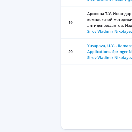
Арипова Т.У. Искандар
комплексной методики
19
антидепрессантов. Изд
Sirov Vladimir Nikolaye
Yusupova, U.Y. , Ramazono
20
Applications. Springer N
Sirov Vladimir Nikolaye