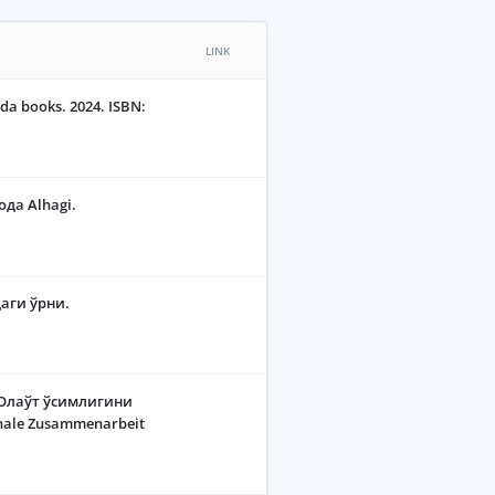
LINK
oda books. 2024. ISBN:
да Alhagi.
аги ўрни.
-Олаўт ўсимлигини
nale Zusammenarbeit