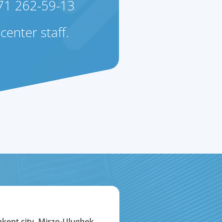
 71 262-59-13
center staff.
hkent city, Mirzo-Ulugbek