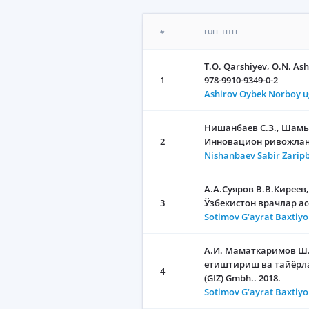
#
FULL TITLE
T.O. Qarshiyev, O.N. Ash
1
978-9910-9349-0-2
Ashirov Oybek Norboy u
Нишанбаев С.З., Шамья
2
Инновацион ривожлани
Nishanbaev Sabir Zarip
А.А.Суяров В.В.Киреев
3
Ўзбекистон врачлар ас
Sotimov G‘ayrat Baxtiyo
А.И. Маматкаримов Ш.
етиштириш ва тайёрлаш
4
(GIZ) Gmbh.. 2018.
Sotimov G‘ayrat Baxtiyo