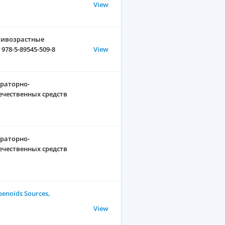
View
нтивозрастные
978-5-89545-509-8
View
ераторно-
ечественных средств
ераторно-
ечественных средств
enoids Sources,
View