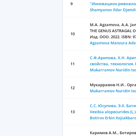
9
"Инновацион ривожлани
Shamyanov Ildar Djemil
M.A. Agzamova, А.А. Ja
THE GENUS ASTRAGAL OF 
10
Изд. ООО. 2022. ISBN: 9
Agzamova Manzura Ad
C.Ф.Арипова, Х.Н. Ари
11
свойства, технология. F
Mukarramov Nuridin Is
Мукаррамов Н.И.. Орга
12
Mukarramov Nuridin Is
С.С. Юсупова, Э.Х. Ба
13
Vexibia alopecurides (L.
Botirov Erkin Xojiakbar
Каримов А.М., Ботиров