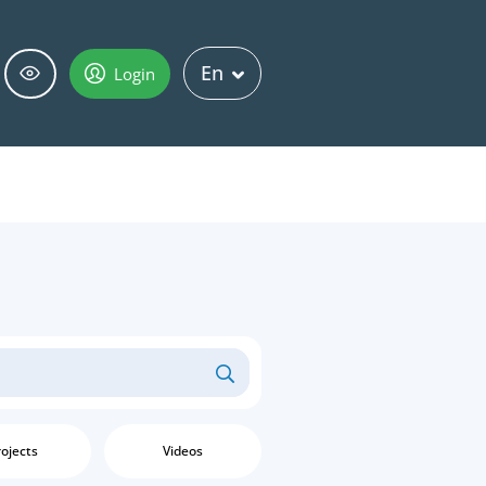
En
Login
ojects
Videos