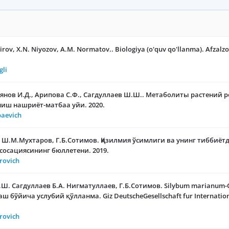
irov, X.N. Niyozov, A.M. Normatov.. Biologiya (o'quv qo'llanma). Afzalz
gli
нов И.Д., Арипова С.Ф., Сагдуллаев Ш.Ш.. Метаболиты растений ро
ш нашриёт-матбаа уйи. 2020.
baevich
, Ш.М.Мухтаров, Г.Б.Сотимов. Қизилмия ўсимлиги ва унинг тиббиётд
сосациясининг бюллетени. 2019.
rovich
Ш. Сагдуллаев Б.А. Нигматуллаев, Г.Б.Сотимов. Silybum marianum
 бўйича услубий қўлланма. Giz DeutscheGesellschaft fur Internatio
rovich