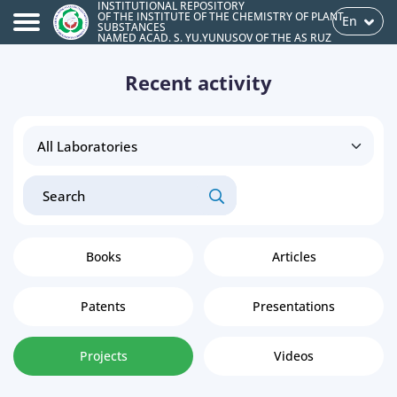
INSTITUTIONAL REPOSITORY
OF THE INSTITUTE OF THE CHEMISTRY OF PLANT
En
SUBSTANCES
NAMED ACAD. S. YU.YUNUSOV OF THE AS RUZ
Recent activity
Books
Articles
Patents
Presentations
Projects
Videos