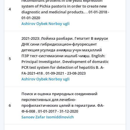
recombinant proteins in the yeast expression
system of Pichia pastoris in order to create new
4
diagnostic and medicinal products.. . 01-01-2018 -
01-01-2020
Ashirov Oybek Norboy ugli
2021-2023: Лойиха рахбари. Гепатит В вируси
ДНК сини гибридизацион-флуоресцент
детекция усулида аниқлаш учун маҳаллий
ПЗР тест-системасини ишлаб чиқиш. English:
5
Principal Investigator. Development of domastic
PCR test system for detection of hepatitis B. A-
FA-2021-418 . 01-09-2021 - 23-08-2023
Ashirov Oybek Norboy ugli
Поиск и оценка природных соединений
перспективных для лечебно-
6
профилактических целей в гериатрии. ФА-
Ф-6-008 . 01-01-2017 - 31-12-2020
Sanoev Zafar Isomiddinovich