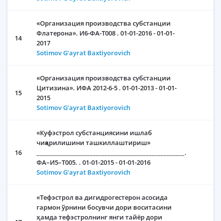
«Организация производства субстанции
Флатерона». И6-ФА-Т008 . 01-01-2016 - 01-01-
14
2017
Sotimov G‘ayrat Baxtiyorovich
«Организация производства субстанции
Цитизина». ИФА 2012-6-5 . 01-01-2013 - 01-01-
15
2015
Sotimov G‘ayrat Baxtiyorovich
«Куфэстрол субстанциясини ишлаб
чиқарилишини ташкиллаштириш»
16
__________________________________________________.
ФА–И5–Т005. . 01-01-2015 - 01-01-2016
Sotimov G‘ayrat Baxtiyorovich
«Тефэстрол ва дигидрогестерон асосида
гармон ўрнини босувчи дори воситасини
ҳамда тефэстролнинг янги тайёр дори