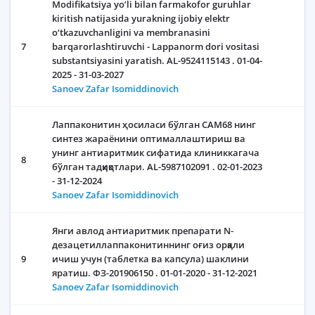
Modifikatsiya yoʼli bilan farmakofor guruhlar
kiritish natijasida yurakning ijobiy elektr
o‘tkazuvchanligini va membranasini
7
barqarorlashtiruvchi - Lappanorm dori vositasi
substantsiyasini yaratish. AL-9524115143 . 01-04-
2025 - 31-03-2027
Sanoev Zafar Isomiddinovich
Лаппаконитин ҳосиласи бўлган CАМ68 нинг
синтез жараёнини оптималлаштириш ва
унинг антиаритмик сифатида клиниккагача
8
бўлган тадқиқотлари. AL-5987102091 . 02-01-2023
- 31-12-2024
Sanoev Zafar Isomiddinovich
Янги авлод антиаритмик препарати N-
дезацетиллаппаконитиннинг оғиз орқали
9
ичиш учун (таблетка ва капсула) шаклини
яратиш. ФЗ-201906150 . 01-01-2020 - 31-12-2021
Sanoev Zafar Isomiddinovich