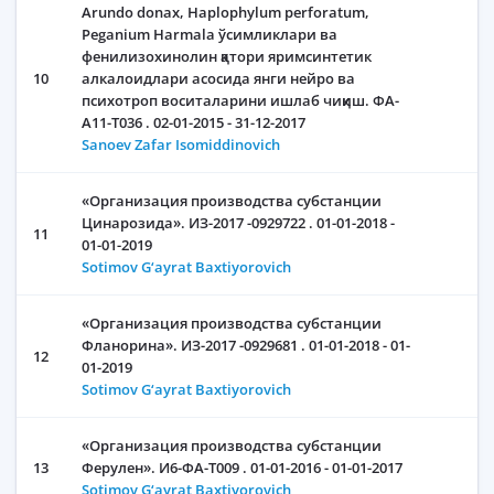
Arundo donax, Haplophylum perforatum,
Peganium Harmala ўсимликлари ва
фенилизохинолин қатори яримсинтетик
10
алкалоидлари асосида янги нейро ва
психотроп воситаларини ишлаб чиқиш. ФА-
А11-Т036 . 02-01-2015 - 31-12-2017
Sanoev Zafar Isomiddinovich
«Организация производства субстанции
Цинарозида». ИЗ-2017 -0929722 . 01-01-2018 -
11
01-01-2019
Sotimov G‘ayrat Baxtiyorovich
«Организация производства субстанции
Фланорина». ИЗ-2017 -0929681 . 01-01-2018 - 01-
12
01-2019
Sotimov G‘ayrat Baxtiyorovich
«Организация производства субстанции
13
Ферулен». И6-ФА-Т009 . 01-01-2016 - 01-01-2017
Sotimov G‘ayrat Baxtiyorovich