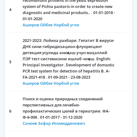
recombinant proteins in the yeast expression
system of Pichia pastoris in order to create new
4
diagnostic and medicinal products.. . 01-01-2018 -
01-01-2020
Аширов Ойбек Норбой угли
2021-2023: Лойиха рахбари. Гепатит В вируси
ДНК сини гибридизацион-флуоресцент
детекция усулида аниқлаш учун маҳаллий
ПЗР тест-системасини ишлаб чиқиш. English:
5
Principal Investigator. Development of domastic
PCR test system for detection of hepatitis B. A-
FA-2021-418 . 01-09-2021 - 23-08-2023
Аширов Ойбек Норбой угли
Поиск и оценка природных соединений
перспективных для лечебно-
6
профилактических целей в гериатрии. ФА-
Ф-6-008 . 01-01-2017 - 31-12-2020
Саноев Зафар Исомиддинович