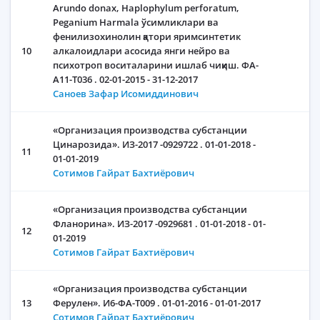
Arundo donax, Haplophylum perforatum,
Peganium Harmala ўсимликлари ва
фенилизохинолин қатори яримсинтетик
10
алкалоидлари асосида янги нейро ва
психотроп воситаларини ишлаб чиқиш. ФА-
А11-Т036 . 02-01-2015 - 31-12-2017
Саноев Зафар Исомиддинович
«Организация производства субстанции
Цинарозида». ИЗ-2017 -0929722 . 01-01-2018 -
11
01-01-2019
Сотимов Гайрат Бахтиёрович
«Организация производства субстанции
Фланорина». ИЗ-2017 -0929681 . 01-01-2018 - 01-
12
01-2019
Сотимов Гайрат Бахтиёрович
«Организация производства субстанции
13
Ферулен». И6-ФА-Т009 . 01-01-2016 - 01-01-2017
Сотимов Гайрат Бахтиёрович