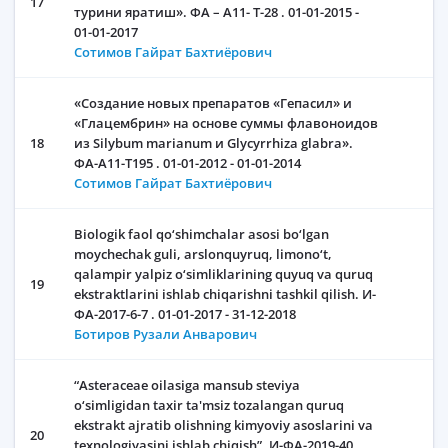
17
турини яратиш». ФА – А11- Т-28 . 01-01-2015 -
01-01-2017
Сотимов Гайрат Бахтиёрович
«Создание новых препаратов «Гепасил» и
«Глацембрин» на основе суммы флавоноидов
18
из Silybum marianum и Glycyrrhiza glabra».
ФА-А11-Т195 . 01-01-2012 - 01-01-2014
Сотимов Гайрат Бахтиёрович
Biologik faol qo‘shimchalar asosi bo‘lgan
moychechak guli, arslonquyruq, limono‘t,
qalampir yalpiz o‘simliklarining quyuq va quruq
19
ekstraktlarini ishlab chiqarishni tashkil qilish. И-
ФА-2017-6-7 . 01-01-2017 - 31-12-2018
Ботиров Рузали Анварович
“Asteraceae oilasiga mansub steviya
o‘simligidan taxir ta'msiz tozalangan quruq
ekstrakt ajratib olishning kimyoviy asoslarini va
20
texnologiyasini ishlab chiqish”. И-ФА-2019-40 .