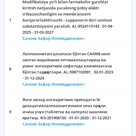
Modifikatsiya yoʼli bilan farmakofor guruhlar
kiritish natijasida yurakning ijobiy elektr
o‘tkazuvchanligini va membranasini
7
barqarorlashtiruvchi - Lappanorm dori vositasi
substantsiyasini yaratish. AL-9524115143 . 01-04-
2025 - 31-03-2027
Саноев Зафар Исомиддинович
Лаппаконитин ҳосиласи бўлган CАМ68 нинг
синтез жараёнини оптималлаштириш ва
унинг антиаритмик сифатида клиниккагача
8
бўлган тадқиқотлари. AL-5987102091 . 02-01-2023
- 31-12-2024
Саноев Зафар Исомиддинович
Янги авлод антиаритмик препарати N-
дезацетиллаппаконитиннинг оғиз орқали
9
ичиш учун (таблетка ва капсула) шаклини
яратиш. ФЗ-201906150 . 01-01-2020 - 31-12-2021
Саноев Зафар Исомиддинович