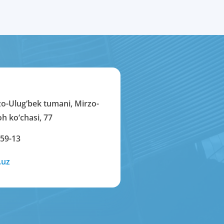
zo-Ulug‘bek tumani, Mirzo-
h ko‘chasi, 77
-59-13
.uz