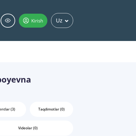
Uz
Kirish
boyevna
ntlar (3)
Taqdimotlar (0)
Videolar (0)