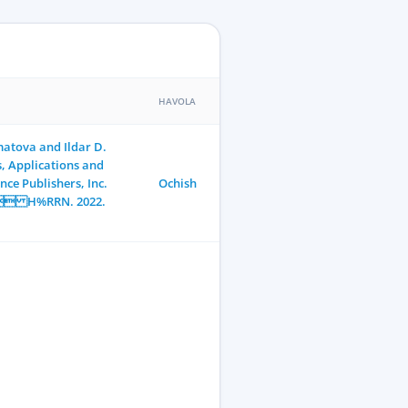
HAVOLA
atova and Ildar D.
, Applications and
nce Publishers, Inc.
Ochish
H%RRN. 2022.