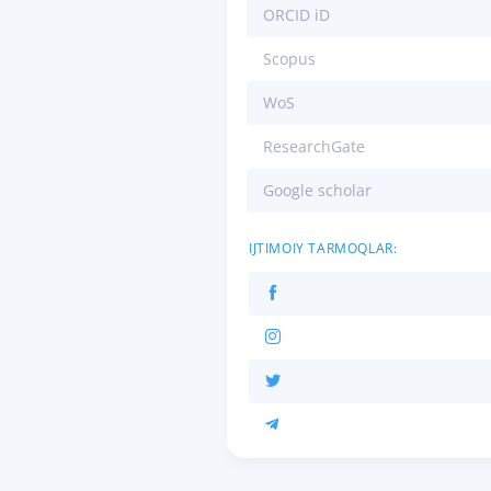
ORCID iD
Scopus
WoS
ResearchGate
Google scholar
IJTIMOIY TARMOQLAR: