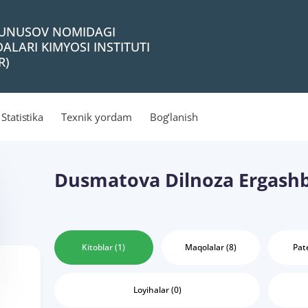
 YUNUSOV NOMIDAGI
ALARI KIMYOSI INSTITUTI
R)
Statistika
Texnik yordam
Bog‘lanish
Dusmatova Dilnoza Ergash
Kitoblar (1)
Maqolalar (8)
Pate
Loyihalar (0)