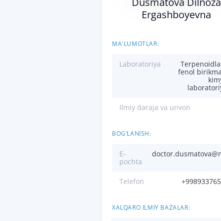
Dusmatova Dilnoza
Ergashboyevna
MA'LUMOTLAR:
Laboratoriya
Terpenoidla
fenol birikma
kim
laboratori
Ilmiy daraja va unvon
BOG‘LANISH:
E-
doctor.dusmatova@m
pochta
Telefon
+998933765
XALQARO ILMIY BAZALAR: