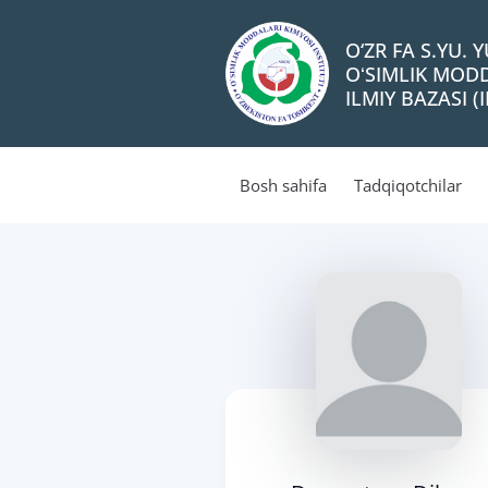
O‘ZR FA S.YU.
OʻSIMLIK MODD
ILMIY BAZASI (I
Bosh sahifa
Tadqiqotchilar