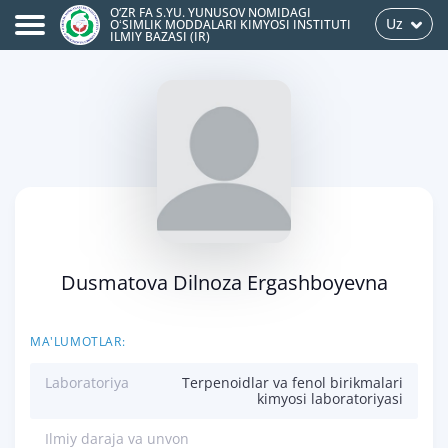
O‘ZR FA S.YU. YUNUSOV NOMIDAGI
Uz
OʻSIMLIK MODDALARI KIMYOSI INSTITUTI
ILMIY BAZASI (IR)
Dusmatova Dilnoza Ergashboyevna
MA'LUMOTLAR:
Laboratoriya
Terpenoidlar va fenol birikmalari
kimyosi laboratoriyasi
Ilmiy daraja va unvon