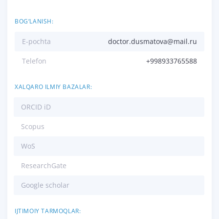
BOG‘LANISH:
E-pochta
doctor.dusmatova@mail.ru
Telefon
+998933765588
XALQARO ILMIY BAZALAR:
ORCID iD
Scopus
WoS
ResearchGate
Google scholar
IJTIMOIY TARMOQLAR: