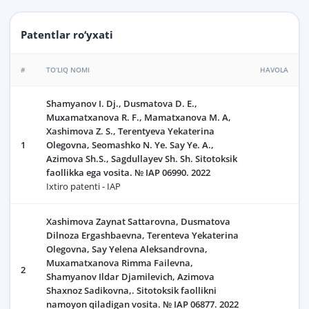
Patentlar ro‘yxati
#
TO‘LIQ NOMI
HAVOLA
Shamyanov I. Dj., Dusmatova D. E.,
Muxamatxanova R. F., Mamatxanova M. A,
Xashimova Z. S., Terentyeva Yekaterina
1
Olegovna, Seomashko N. Ye. Say Ye. A.,
Azimova Sh.S., Sagdullayev Sh. Sh. Sitotoksik
faollikka ega vosita. № IAP 06990. 2022
Ixtiro patenti - IAP
Xashimova Zaynat Sattarovna, Dusmatova
Dilnoza Ergashbaevna, Terenteva Yekaterina
Olegovna, Say Yelena Aleksandrovna,
Muxamatxanova Rimma Failevna,
2
Shamyanov Ildar Djamilevich, Azimova
Shaxnoz Sadikovna,. Sitotoksik faollikni
namoyon qiladigan vosita. № IAP 06877. 2022