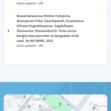
Ixtiro patenti - IAP
Muxamatxanova Rimma Failyevna,
Shamyanov Il'dar Djamilyevich, Dusmatova
Dilnoza Ergashbayevna, Sagdullayev
3
Shamansur Shaxsaidovich. Ficus carica
barglaridan psoralen va bergapten olish
usuli. № IAP 06993. 2022
Ixtiro patenti - IAP