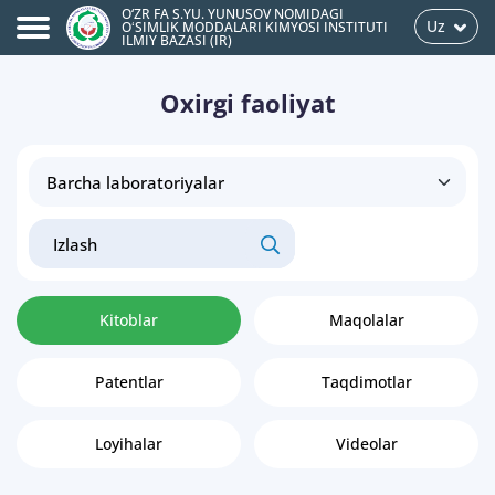
O‘ZR FA S.YU. YUNUSOV NOMIDAGI
Uz
OʻSIMLIK MODDALARI KIMYOSI INSTITUTI
ILMIY BAZASI (IR)
Oxirgi faoliyat
Kitoblar
Maqolalar
Patentlar
Taqdimotlar
Loyihalar
Videolar