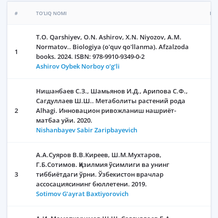
#
TO‘LIQ NOMI
HA
T.O. Qarshiyev, O.N. Ashirov, X.N. Niyozov, A.M.
Normatov.. Biologiya (o'quv qo'llanma). Afzalzoda
1
books. 2024. ISBN: 978-9910-9349-0-2
Ashirov Oybek Norboy o‘g‘li
Нишанбаев С.З., Шамьянов И.Д., Арипова С.Ф.,
Сагдуллаев Ш.Ш.. Метаболиты растений рода
2
Alhagi. Инновацион ривожланиш нашриёт-
матбаа уйи. 2020.
Nishanbayev Sabir Zaripbayevich
А.А.Суяров В.В.Киреев, Ш.М.Мухтаров,
Г.Б.Сотимов. Қизилмия ўсимлиги ва унинг
3
тиббиётдаги ўрни. Ўзбекистон врачлар
ассосациясининг бюллетени. 2019.
Sotimov G‘ayrat Baxtiyorovich