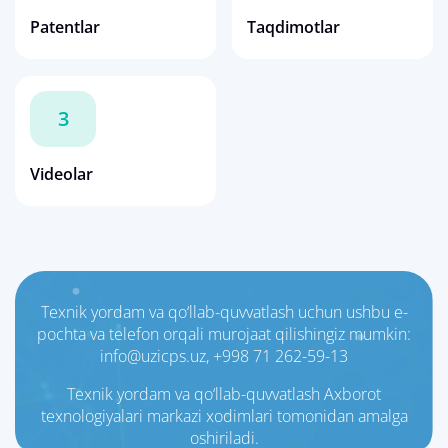
Patentlar
Taqdimotlar
3
Videolar
Texnik yordam va qo‘llab-quvvatlash uchun ushbu e-
pochta va telefon orqali murojaat qilishingiz mumkin:
info@uzicps.uz, +998 71 262-59-13
Texnik yordam va qo‘llab-quvvatlash Axborot
texnologiyalari markazi xodimlari tomonidan amalga
oshiriladi.