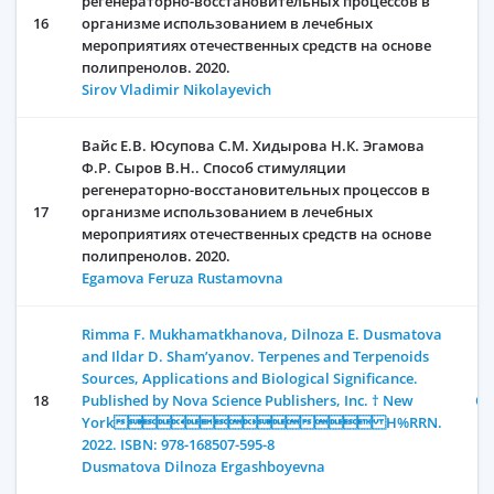
регенераторно-восстановительных процессов в
16
организме использованием в лечебных
мероприятиях отечественных средств на основе
полипренолов. 2020.
Sirov Vladimir Nikolayevich
Вайс Е.В. Юсупова С.М. Хидырова Н.К. Эгамова
Ф.Р. Сыров В.Н.. Способ стимуляции
регенераторно-восстановительных процессов в
17
организме использованием в лечебных
мероприятиях отечественных средств на основе
полипренолов. 2020.
Egamova Feruza Rustamovna
Rimma F. Mukhamatkhanova, Dilnoza E. Dusmatova
and Ildar D. Sham’yanov. Terpenes and Terpenoids
Sources, Applications and Biological Significance.
18
Published by Nova Science Publishers, Inc. † New
Oc
York H%RRN.
2022. ISBN: 978-168507-595-8
Dusmatova Dilnoza Ergashboyevna