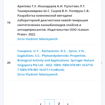
Арипова Т.У. Искандаров А.И. Пулатова Л.Т.
Ташмухамедова Ш.С. Сыров В.Н. Поляруш С.В..
Разработка комплексной методики
лабораторной диагностики новой генерации
19
синтетических каннабиноидов спайсов и
антидепрессантов. Издательство ООО «Lesson
Press». 2022.
Sirov Vladimir Nikolayevich
Yusupova, U.Y. , Ramazonov, N.S. , Syrov, V.N. ,
Sagdullaev, S.S.. Phytoecdysteroids: Properties,
Biological Activity and Applications. Springer Nature
20
Oc
Singapore Pte Ltd.. 2022. ISBN: ISBN 978-981-16-6710-
7 ISBN 978-981-16-6711-4 (eBook)
Sirov Vladimir Nikolayevich
‹
1
2
›