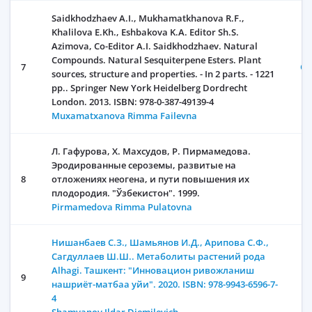
Saidkhodzhaev A.I., Mukhamatkhanova R.F.,
Khalilova E.Kh., Eshbakova K.A. Editor Sh.S.
Azimova, Co-Editor A.I. Saidkhodzhaev. Natural
Compounds. Natural Sesquiterpene Esters. Plant
7
Oc
sources, structure and properties. - In 2 parts. - 1221
pp.. Springer New York Heidelberg Dordrecht
London. 2013. ISBN: 978-0-387-49139-4
Muxamatxanova Rimma Failevna
Л. Гафурова, Х. Махсудов, Р. Пирмамедова.
Эродированные сероземы, развитые на
8
отложениях неогена, и пути повышения их
плодородия. "Ўзбекистон". 1999.
Pirmamedova Rimma Pulatovna
Нишанбаев С.З., Шамьянов И.Д., Арипова С.Ф.,
Сагдуллаев Ш.Ш.. Метаболиты растений рода
Alhagi. Ташкент: "Инновацион ривожланиш
9
нашриёт-матбаа уйи". 2020. ISBN: 978-9943-6596-7-
4