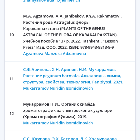
Shamyanov Ildar Djemilevich
M.A. Agzamova, А.А. Janibekov. Kh.A. Rakhmatov..
Растения рода Astragalus флоры
Каракалпакстана (PLANTS OF THE GENUS
10
ASTRAGAL OF THE FLORA OF KARAKALPAKSTAN).
Учебное пособие 137 p. 2022. Tashkent.. "Lesson
Press" Изд. ООО. 2022. ISBN: 978-9943-8813-8-9
Agzamova Manzura Adxamovna
C.Ф.Арипова, Х.Н. Арипов, Н.И. Мукаррамов.
Растение peganum harmala. Алкалоиды, химия,
11
структура, свойства, технология. Fan ziyosi. 2021.
Mukarramov Nuridin Isomidinovich
Мукаррамов Н.И.. Органик кимёда
хроматографик ва спектроскопик усуллари
12
(Хроматография бўлими). 2019.
Mukarramov Nuridin Isomidinovich
С.С. Юсупова, Э.Х. Батиров, Д.К. Холмурадова