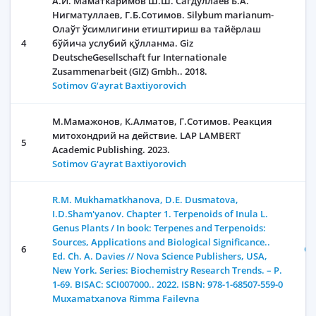
А.И. Маматкаримов Ш.Ш. Сагдуллаев Б.А.
Нигматуллаев, Г.Б.Сотимов. Silybum marianum-
Олаўт ўсимлигини етиштириш ва тайёрлаш
4
бўйича услубий қўлланма. Giz
DeutscheGesellschaft fur Internationale
Zusammenarbeit (GIZ) Gmbh.. 2018.
Sotimov G‘ayrat Baxtiyorovich
М.Мамажонов, К.Алматов, Г.Сотимов. Реакция
митохондрий на действие. LAP LAMBERT
5
Academic Publishing. 2023.
Sotimov G‘ayrat Baxtiyorovich
R.M. Mukhamatkhanova, D.E. Dusmatova,
I.D.Sham'yanov. Chapter 1. Terpenoids of Inula L.
Genus Plants / In book: Terpenes and Terpenoids:
Sources, Applications and Biological Significance..
6
Oc
Ed. Ch. A. Davies // Nova Science Publishers, USA,
New York. Series: Biochemistry Research Trends. – P.
1-69. BISAC: SCI007000.. 2022. ISBN: 978-1-68507-559-0
Muxamatxanova Rimma Failevna