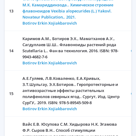
М.К. Камариддинзода.. Химическое строение
13
флавоноидов Vexibia alopecurides (L.) Yakovl.
Novateur Publication,. 2021.
Botirov Erkin Xojiakbarovich
Каримов А.М., Ботиров Э.Х., Маматханов А.У.,
Сагдуллаев Ш.Ш.. Флавоноиды растений рода
14
Scutellaria L.. Фан ва технология. 2016. ISBN: 978-
Oc
9943-4682-7-6
Botirov Erkin Xojiakbarovich
А.Е.Гуляев, Л.В.Коваленко, Е.А.Кривых,
З.Т.Шульгау, Э.Х.Ботиров.. Геропротекторные и
антивозрастные эффекты растительных
15
Oc
полифенолов северных ягод.. Сургут, Изд. Центр
СурГУ,. 2019. ISBN: 978-5-89545-509-8
Botirov Erkin Xojiakbarovich
Вайс Е.В. Юсупова С.М. Хидырова Н.К. Эгамова
Ф.Р. Сыров В.Н.. Способ стимуляции