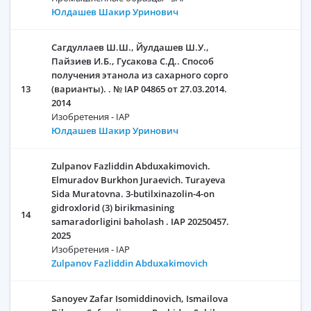
Юлдашев Шакир Уринович
Сагдуллаев Ш.Ш., Йулдашев Ш.У.,
Пайзиев И.Б., Гусакова С.Д.. Способ
получения этанола из сахарного сорго
13
(варианты). . № IAP 04865 от 27.03.2014.
2014
Изобретения - IAP
Юлдашев Шакир Уринович
Zulpanov Fazliddin Abduxakimovich.
Elmuradov Burkhon Juraevich. Turayeva
Sida Muratovna. 3-butilxinazolin-4-on
gidroxlorid (3) birikmasining
14
samaradorligini baholash . IAP 20250457.
2025
Изобретения - IAP
Zulpanov Fazliddin Abduxakimovich
Sanoyev Zafar Isomiddinovich, Ismailova