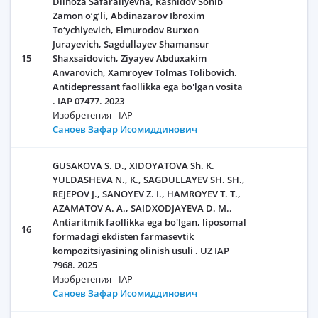
Dilnoza Safaraliyevna, Rashidov Sohib
Zamon o‘g‘li, Abdinazarov Ibroxim
To‘ychiyevich, Elmurodov Burxon
Jurayevich, Sagdullayev Shamansur
15
Shaxsaidovich, Ziyayev Abduxakim
Anvarovich, Xamroyev Tolmas Tolibovich.
Antidepressant faollikka ega bo'lgan vosita
. IAP 07477. 2023
Изобретения - IAP
Саноев Зафар Исомиддинович
GUSAKOVA S. D., XIDOYATOVA Sh. K.
YULDASHEVA N., K., SAGDULLAYEV SH. SH.,
REJEPOV J., SANOYEV Z. I., HAMROYEV T. T.,
AZAMATOV A. A., SAIDXODJAYEVA D. M..
Antiaritmik faollikka ega bo'lgan, liposomal
16
formadagi ekdisten farmasevtik
kompozitsiyasining olinish usuli . UZ IAP
7968. 2025
Изобретения - IAP
Саноев Зафар Исомиддинович