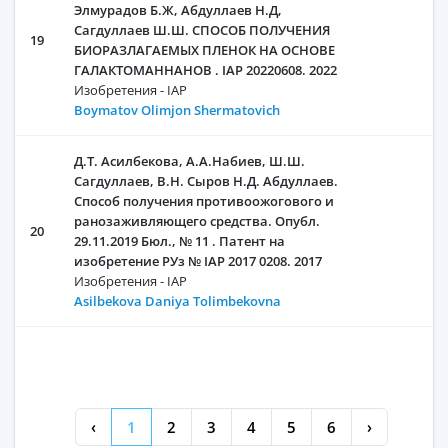
Элмурадов Б.Ж, Абдуллаев Н.Д,
Сагдуллаев Ш.Ш. СПОСОБ ПОЛУЧЕНИЯ
19
БИОРАЗЛАГАЕМЫХ ПЛЕНОК НА ОСНОВЕ
ГАЛАКТОМАННАНОВ . IAP 20220608. 2022
Изобретения - IAP
Boymatov Olimjon Shermatovich
Д.Т. Асилбекова, А.А.Набиев, Ш.Ш.
Сагдуллаев, В.Н. Сыров Н.Д. Абдуллаев.
Способ получения противоожогового и
ранозаживляющего средства. Опубл.
20
29.11.2019 Бюл., № 11 . Патент на
изобретение РУз № IAP 2017 0208. 2017
Изобретения - IAP
Asilbekova Daniya Tolimbekovna
‹
1
2
3
4
5
6
›