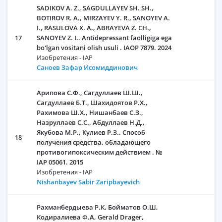
SADIKOV A. Z., SAGDULLAYEV SH. SH.,
BOTIROV R. A., MIRZAYEV Y. R., SANOYEV A.
I., RASULOVA X. A., ABRAYEVA Z. CH.,
17
SANOYEV Z. I.. Antidepressant faolligiga ega
bo'lgan vositani olish usuli . IAOP 7879. 2024
Изобретения - IAP
Саноев Зафар Исомиддинович
Арипова С.Ф., Сагдуллаев Ш.Ш.,
Сагдуллаев Б.Т., Шахидоятов Р.Х.,
Рахимова Ш.Х., Нишанбаев С.З.,
Назруллаев С.С., Абдуллаев Н.Д.,
Якубова М.Р., Кулиев Р.З.. Способ
18
получения средства, обладающего
противогипоксическим действием . №
IAP 05061. 2015
Изобретения - IAP
Nishanbayev Sabir Zaripbayevich
Рахманбердыева Р.К, Бойматов О.Ш,
Кодиралиева Ф.А, Gerald Drager,