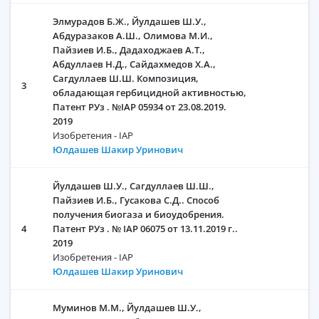
Элмурадов Б.Ж., Йулдашев Ш.У.,
Абдуразаков А.Ш., Олимова М.И.,
Пайзиев И.Б., Дадаходжаев А.Т.,
Абдуллаев Н.Д., Сайдахмедов Х.А.,
Сагдуллаев Ш.Ш. Композиция,
3
обладающая гербицидной активностью,
Патент РУз . №IAP 05934 от 23.08.2019.
2019
Изобретения - IAP
Юлдашев Шакир Уринович
Йулдашев Ш.У., Сагдуллаев Ш.Ш.,
Пайзиев И.Б., Гусакова С.Д.. Способ
получения биогаза и биоудобрения.
4
Патент РУз . № IAP 06075 от 13.11.2019 г..
2019
Изобретения - IAP
Юлдашев Шакир Уринович
Муминов М.М., Йулдашев Ш.У.,