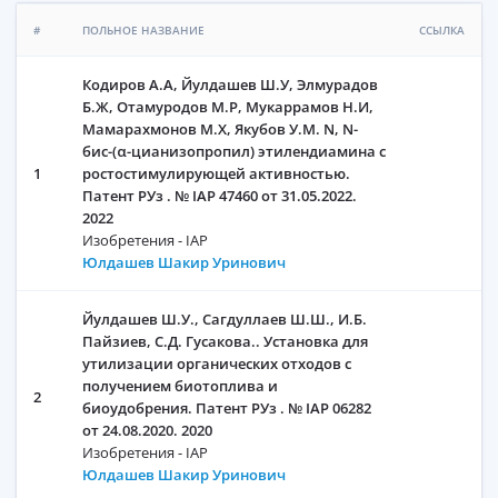
#
ПОЛЬНОЕ НАЗВАНИЕ
ССЫЛКА
Кодиров А.А, Йулдашев Ш.У, Элмурадов
Б.Ж, Отамуродов М.Р, Мукаррамов Н.И,
Мамарахмонов М.Х, Якубов У.М. N, N-
бис-(α-цианизопропил) этилендиамина с
1
ростостимулирующей активностью.
Патент РУз . № IAP 47460 от 31.05.2022.
2022
Изобретения - IAP
Юлдашев Шакир Уринович
Йулдашев Ш.У., Сагдуллаев Ш.Ш., И.Б.
Пайзиев, С.Д. Гусакова.. Установка для
утилизации органических отходов с
получением биотоплива и
2
биоудобрения. Патент РУз . № IAP 06282
от 24.08.2020. 2020
Изобретения - IAP
Юлдашев Шакир Уринович