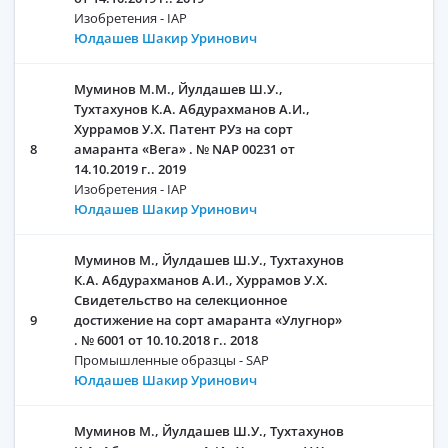
Изобретения - IAP
Юлдашев Шакир Уринович
Муминов М.М., Йулдашев Ш.У.,
Тухтахунов К.А. Абдурахманов А.И.,
Хуррамов У.Х. Патент РУз на сорт
8
амаранта «Вега» . № NAP 00231 от
14.10.2019 г.. 2019
Изобретения - IAP
Юлдашев Шакир Уринович
Муминов М., Йулдашев Ш.У., Тухтахунов
К.А. Абдурахманов А.И., Хуррамов У.Х.
Свидетельство на селекционное
9
достижение на сорт амаранта «Улугнор»
. № 6001 от 10.10.2018 г.. 2018
Промышленные образцы - SAP
Юлдашев Шакир Уринович
Муминов М., Йулдашев Ш.У., Тухтахунов