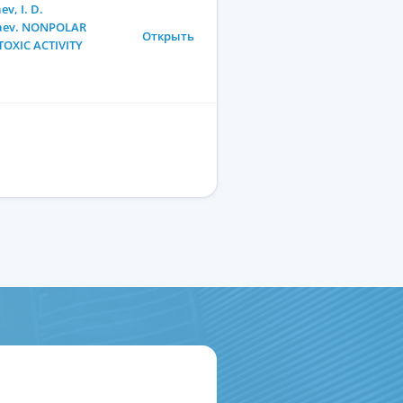
v, I. D.
llaev. NONPOLAR
Открыть
TOXIC ACTIVITY