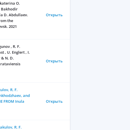
katerina O.
, Bakhodir
a D. Abdullaev.
Открыть
from the
evsk. 2021
unov , R. F.
, U. Englert , I.
 & N. D.
Открыть
rataviensis
lov, R. F.
shkhodzhaev, and
E FROM Inula
Открыть
akulov, R. F.