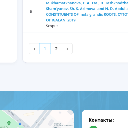
Mukhamatkhanova, E. A. Tsai, B. Tashkhodzhae
Sham′yanov, Sh. S. Azimova, and N. D. Abdu
6
CONSTITUENTS OF Inula grandis ROOTS. CYTO
OF IGALAN. 2019
Scopus
‹
1
2
›
Контакты: