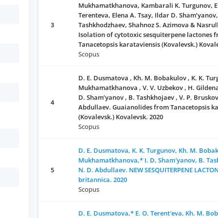
Mukhamatkhanova, Kambarali K. Turgunov, E
Terenteva, Elena A. Tsay, Ildar D. Sham’yanov
3
Tashkhodzhaev, Shahnoz S. Azimova & Nasrull
Isolation of cytotoxic sesquiterpene lactones 
Tanacetopsis karataviensis (Kovalevsk.) Koval
Scopus
D. E. Dusmatova , Kh. М. Bobakulov , K. K. Turg
Мukhamatkhanova , V. V. Uzbekov , H. Gildenast 
D. Sham’yanov , B. Tashkhojaev , V. P. Bruskov
4
Аbdullaev. Guaianolides from Tanacetopsis ka
(Kovalevsk.) Kovalevsk. 2020
Scopus
D. E. Dusmatova, K. K. Turgunov, Kh. M. Bobaku
Mukhamatkhanova,* I. D. Sham′yanov, B. Ta
5
N. D. Abdullaev. NEW SESQUITERPENE LACTON
britannica. 2020
Scopus
D. E. Dusmatova,* E. O. Terent′eva, Kh. M. Bob