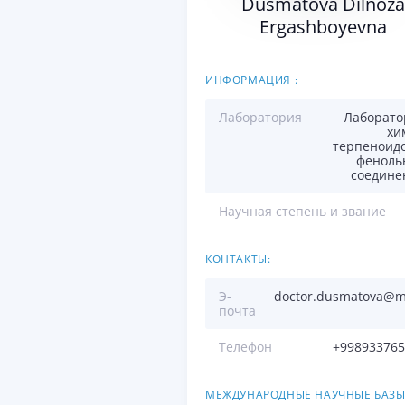
Dusmatova Dilnoza
Ergashboyevna
ИНФОРМАЦИЯ :
Лаборатория
Лаборато
хи
терпеноидо
феноль
соедине
Научная степень и звание
КОНТАКТЫ:
Э-
doctor.dusmatova@ma
почта
Телефон
+998933765
МЕЖДУНАРОДНЫЕ НАУЧНЫЕ БАЗЫ