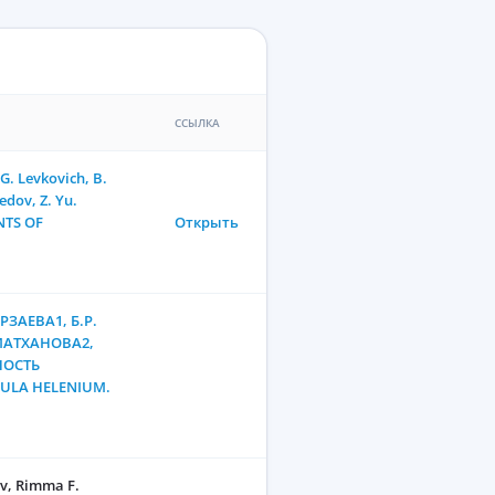
ССЫЛКА
. Levkovich, B.
dov, Z. Yu.
NTS OF
Открыть
РЗАЕВА1, Б.Р.
МАТХАНОВА2,
НОСТЬ
NULA HELENIUM.
v, Rimma F.