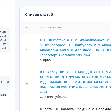
Список статей
#
ПОЛЬНОЕ НАЗВАНИЕ
рия
мии
D. E. Dusmatova, R. F. Mukhamatkhanova, M. G
в и
ных
S. Okhundedaev, I. D. Sham′yanov, V. N. Akhme
ний
1
Akhmedova, and N. D. Adbullaev. CONSTITUE
Tanacetopsis karataviensis. 2024
Scopus
В.Н. АХМЕДОВ1,3, З.Ю. АХМЕДОВА1, Г.С. МИ
ХОЛМАТОВ1, Д.Э. ДУСМАТОВА2, Р.Ф. МУХА
il.ru
И.Д. ШАМЬЯНОВ. ТЕРМИТОЦИДНАЯ АКТИВ
2
ЭКСТРАКТОВ РАСТЕНИЙ INULA GRANDIS И I
2023
588
ОАК (Республика)
:
Dilnoza E. Dusmatova, Khayrulla M. Bobakulo